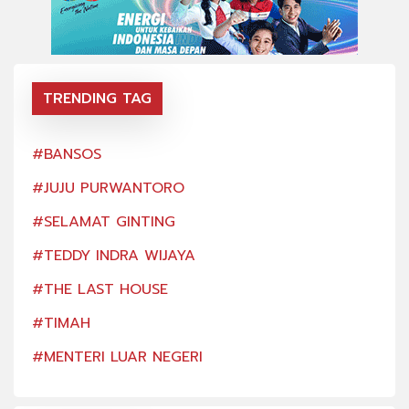
TRENDING TAG
#BANSOS
#BA
#JUJU PURWANTORO
#JU
#SELAMAT GINTING
#SE
#TEDDY INDRA WIJAYA
#TE
#THE LAST HOUSE
#TH
#TIMAH
#TI
#MENTERI LUAR NEGERI
#ME