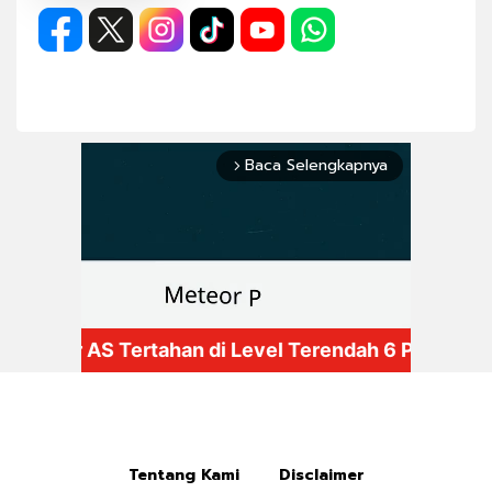
Baca Selengkapnya
arrow_forward_ios
Mute
Tentang Kami
Disclaimer