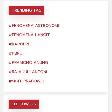
TRENDING TAG
#FENOMENA ASTRONOMI
#FE
#FENOMENA LANGIT
#FE
#KAPOLRI
#KA
#PBNU
#PB
#PRAMONO ANUNG
#PR
#RAJA JULI ANTONI
#RA
#SIGIT PRABOWO
#SI
FOLLOW US