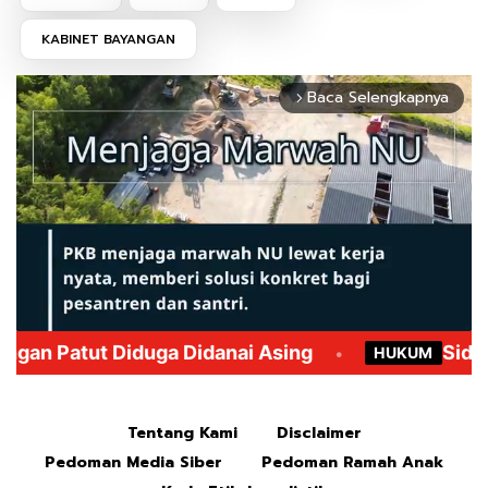
KABINET BAYANGAN
Baca Selengkapnya
arrow_forward_ios
Mute
Tentang Kami
Disclaimer
Pedoman Media Siber
Pedoman Ramah Anak