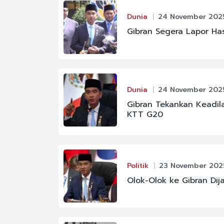
#CHELSEA
Dunia
24 November 2025
Gibran Segera Lapor Ha
#JAKARTA
#JUJU PURWANTORO
#POLRI
Dunia
24 November 2025
#SELAMAT GINTING
Gibran Tekankan Keadil
#KABINET BAYANGA
KTT G20
Politik
23 November 202
Olok-Olok ke Gibran Dij