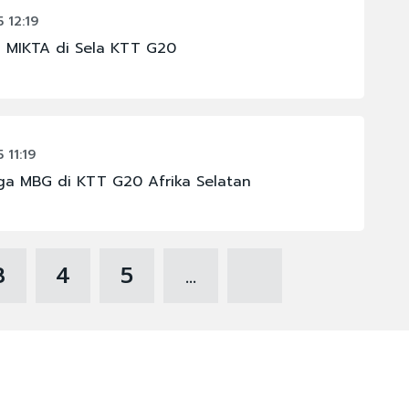
 12:19
n MIKTA di Sela KTT G20
11:19
ga MBG di KTT G20 Afrika Selatan
3
4
5
...