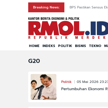
Gedung Bapenda
Breaking News:
BPS Pastikan Sensus E
HOME
INDEKS
POLITIK
BISNIS
TEKNO
N
G20
Politik
05 Mei 2026 23:2
Pertumbuhan Ekonomi RI