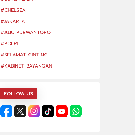
#CHELSEA
#CHELSEA
#JAKARTA
#JAKARTA
#JUJU PURWANTORO
#JUJU PURWANT
#POLRI
#POLRI
#SELAMAT GINTING
#SELAMAT GINT
#KABINET BAYANGAN
#KABINET BAYA
FOLLOW US