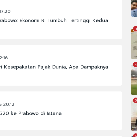
17:20
rabowo: Ekonomi RI Tumbuh Tertinggi Kedua
3
2:16
4
i Kesepakatan Pajak Dunia, Apa Dampaknya
5
 20:12
G20 ke Prabowo di Istana
6