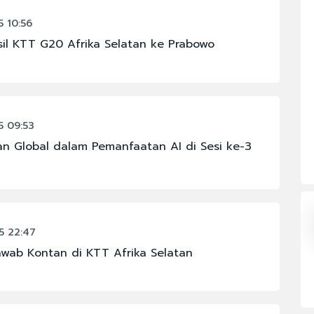
#CHELSEA
 10:56
sil KTT G20 Afrika Selatan ke Prabowo
#JAKARTA
#JUJU PURWANTORO
#POLRI
 09:53
#SELAMAT GINTING
an Global dalam Pemanfaatan AI di Sesi ke-3
N
#KABINET BAYANGAN
5 22:47
awab Kontan di KTT Afrika Selatan