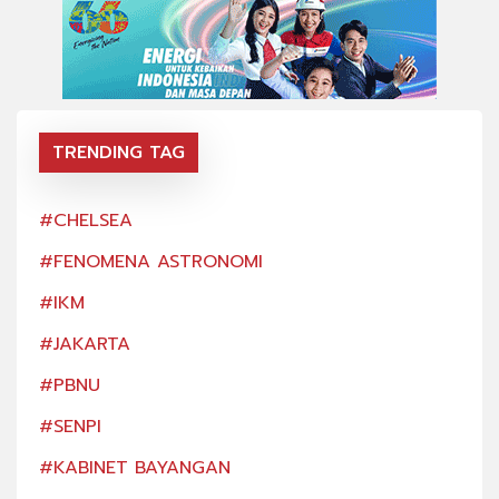
TRENDING TAG
#CHELSEA
#CH
#FENOMENA ASTRONOMI
#FE
#IKM
#IK
#JAKARTA
#JA
#PBNU
#PB
#SENPI
#SE
#KABINET BAYANGAN
#KA