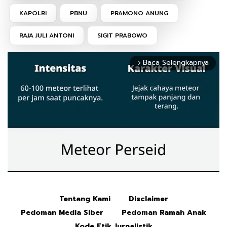
KAPOLRI
PBNU
PRAMONO ANUNG
RAJA JULI ANTONI
SIGIT PRABOWO
Baca Selengkapnya
arrow_forward_ios
Tentang Kami
Disclaimer
Mute
Pedoman Media Siber
Pedoman Ramah Anak
Kode Etik Jurnalistik