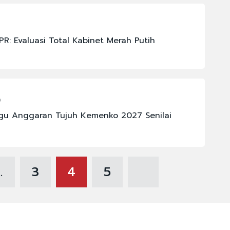
3
: Evaluasi Total Kabinet Merah Putih
0
gu Anggaran Tujuh Kemenko 2027 Senilai
..
3
4
5