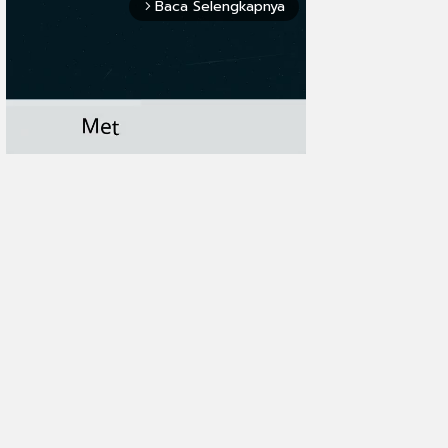
Baca Selengkapnya
arrow_forward_ios
Mute