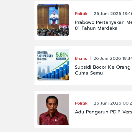
#FENOMENA LANGIT
Politik
26 Juni 2026 18:4
#KAPOLRI
Prabowo Pertanyakan Me
#PBNU
81 Tahun Merdeka
#PRAMONO ANUNG
#RAJA JULI ANTONI
Bisnis
26 Juni 2026 18:3
#SIGIT PRABOWO
Subsidi Bocor Ke Orang
Cuma Semu
Politik
26 Juni 2026 00:2
Adu Pengaruh PDIP Vers