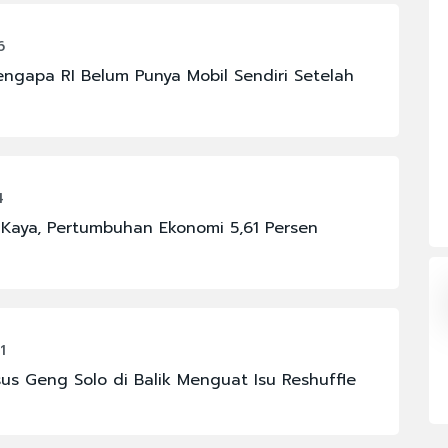
#FENOMENA LANGIT
6
#KAPOLRI
ngapa RI Belum Punya Mobil Sendiri Setelah
#PBNU
#PRAMONO ANUNG
#RAJA JULI ANTONI
4
#SIGIT PRABOWO
 Kaya, Pertumbuhan Ekonomi 5,61 Persen
1
us Geng Solo di Balik Menguat Isu Reshuffle