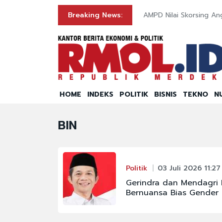
I
Breaking News:
AMPD Nilai Skorsing An
HOME
INDEKS
POLITIK
BISNIS
TEKNO
N
BIN
Politik
03 Juli 2026 11:27
Gerindra dan Mendagri P
Bernuansa Bias Gender