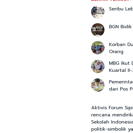
Seribu Le
BGN Bidik
Korban D
Orang
MBG Ikut 
Kuartal II
Pemerint
dari Pos 
Aktivis Forum Si
rencana mendirik
Sekolah Indonesi
politik-simbolik 