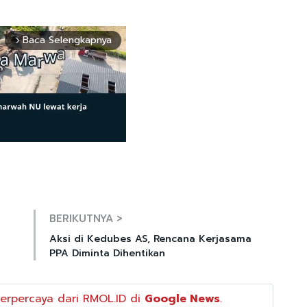
Baca Selengkapnya
arrow_forward_ios
Mute
BERIKUTNYA >
Aksi di Kedubes AS, Rencana Kerjasama
PPA Diminta Dihentikan
erpercaya dari RMOL.ID di
Google News
.