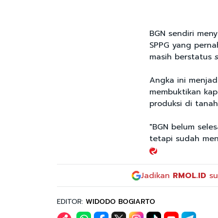
BGN sendiri menye
SPPG yang pernah
masih berstatus
Angka ini menjad
membuktikan kap
produksi di tanah
"BGN belum seles
tetapi sudah men
Jadikan
RMOL.ID
su
EDITOR:
WIDODO BOGIARTO