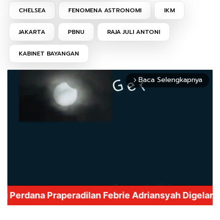
CHELSEA
FENOMENA ASTRONOMI
IKM
JAKARTA
PBNU
RAJA JULI ANTONI
KABINET BAYANGAN
Baca Selengkapnya
arrow_forward_ios
Mute