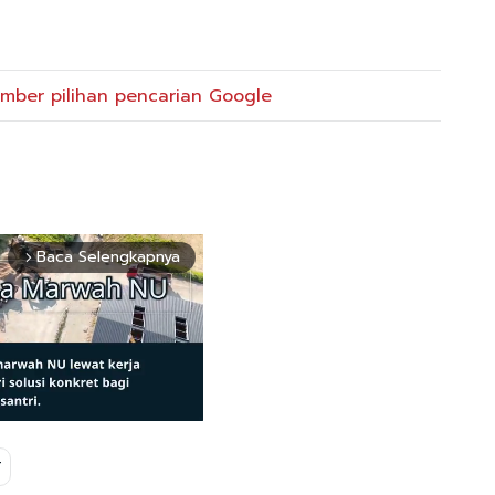
mber pilihan pencarian Google
Baca Selengkapnya
arrow_forward_ios
T