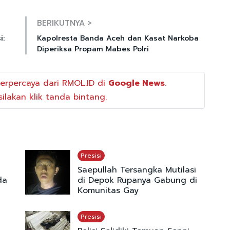
Mute
BERIKUTNYA >
i:
Kapolresta Banda Aceh dan Kasat Narkoba
Diperiksa Propam Mabes Polri
erpercaya dari RMOL.ID di
Google News
.
ilakan klik tanda bintang.
Presisi
Saepullah Tersangka Mutilasi
da
di Depok Rupanya Gabung di
Komunitas Gay
Presisi