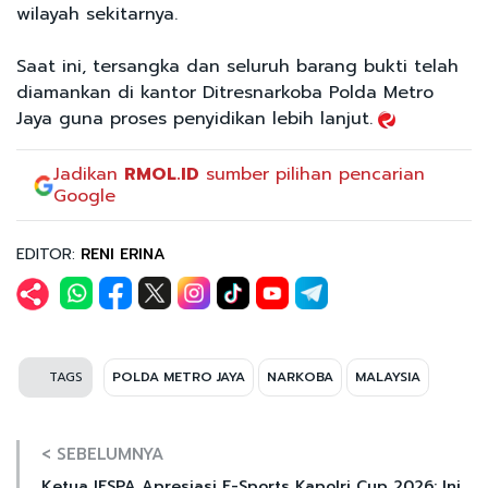
wilayah sekitarnya.
Saat ini, tersangka dan seluruh barang bukti telah
diamankan di kantor Ditresnarkoba Polda Metro
Jaya guna proses penyidikan lebih lanjut.
Jadikan
RMOL.ID
sumber pilihan pencarian
Google
EDITOR:
RENI ERINA
TAGS
POLDA METRO JAYA
NARKOBA
MALAYSIA
< SEBELUMNYA
Ketua IESPA Apresiasi E-Sports Kapolri Cup 2026: Ini