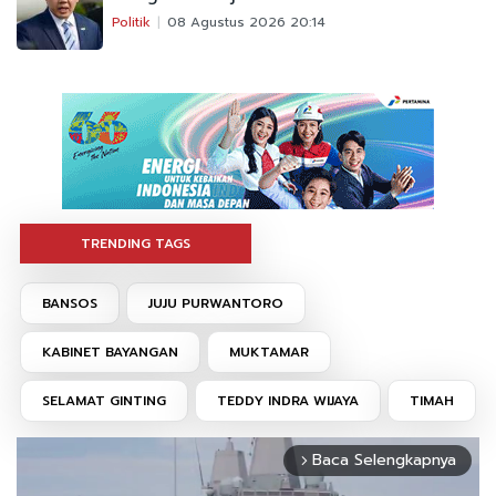
Politik
08 Agustus 2026 20:14
TRENDING TAGS
BANSOS
JUJU PURWANTORO
KABINET BAYANGAN
MUKTAMAR
SELAMAT GINTING
TEDDY INDRA WIJAYA
TIMAH
Baca Selengkapnya
arrow_forward_ios