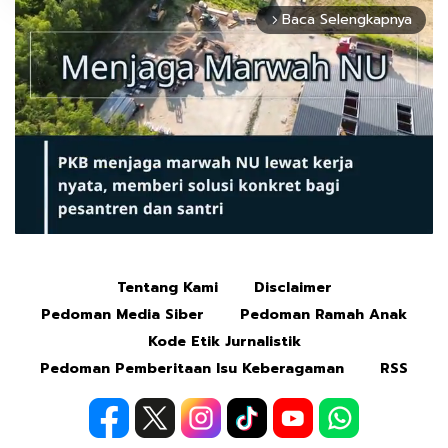
Baca Selengkapnya
arrow_forward_ios
Tentang Kami
Disclaimer
Mute
Pedoman Media Siber
Pedoman Ramah Anak
Kode Etik Jurnalistik
Pedoman Pemberitaan Isu Keberagaman
RSS