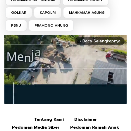
GOLKAR
KAPOLRI
MAHKAMAH AGUNG
PBNU
PRAMONO ANUNG
Baca Selengkapnya
arrow_forward_ios
Tentang Kami
Disclaimer
Mute
Pedoman Media Siber
Pedoman Ramah Anak