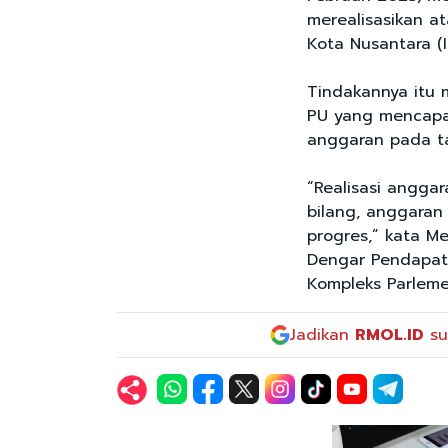
merealisasikan 
Kota Nusantara (
Tindakannya itu 
PU yang mencapai
anggaran pada tah
“Realisasi angga
bilang, anggaran 
progres,” kata M
Dengar Pendapat 
Kompleks Parleme
Jadikan
RMOL.ID
su