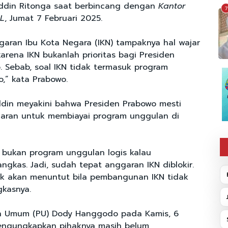
uddin Ritonga saat berbincang dengan
Kantor
7
OL
, Jumat 7 Februari 2025.
garan Ibu Kota Negara (IKN) tampaknya hal wajar
karena IKN bukanlah prioritas bagi Presiden
. Sebab, soal IKN tidak termasuk program
,” kata Prabowo.
uddin meyakini bahwa Presiden Prabowo mesti
aran untuk membiayai program unggulan di
.
g bukan program unggulan logis kalau
gkas. Jadi, sudah tepat anggaran IKN diblokir.
ak akan menuntut bila pembangunan IKN tidak
ngkasnya.
an Umum (PU) Dody Hanggodo pada Kamis, 6
mengungkapkan pihaknya masih belum