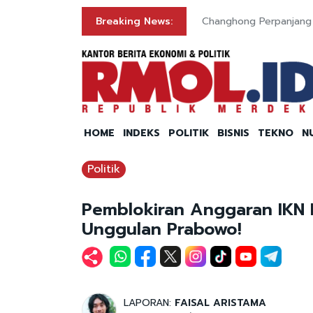
n
Breaking News:
Changhong Perpanjang G
HOME
INDEKS
POLITIK
BISNIS
TEKNO
N
Politik
Pemblokiran Anggaran IKN 
Unggulan Prabowo!
LAPORAN:
FAISAL ARISTAMA