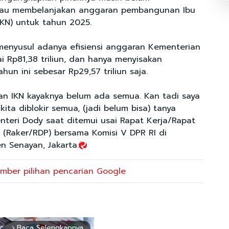
atau membelanjakan anggaran pembangunan Ibu
IKN) untuk tahun 2025.
menyusul adanya efisiensi anggaran Kementerian
 Rp81,38 triliun, dan hanya menyisakan
un ini sebesar Rp29,57 triliun saja.
ran IKN kayaknya belum ada semua. Kan tadi saya
kita diblokir semua, (jadi belum bisa) tanya
enteri Dody saat ditemui usai Rapat Kerja/Rapat
(Raker/RDP) bersama Komisi V DPR RI di
n Senayan, Jakarta.
mber pilihan pencarian Google
Baca Selengkapnya
arrow_forward_ios