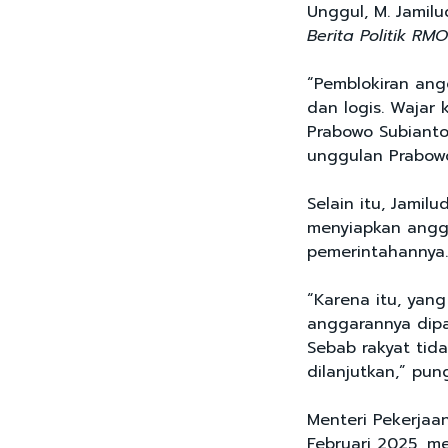
Unggul, M. Jamil
Berita Politik RM
“Pemblokiran ang
dan logis. Wajar 
Prabowo Subianto
unggulan Prabowo
Selain itu, Jamil
menyiapkan angg
pemerintahannya
“Karena itu, yan
anggarannya dipan
Sebab rakyat tid
dilanjutkan,” pu
Menteri Pekerja
Februari 2025, 