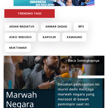
TRENDING TAGS
ADIAN RADIATUS
ANWAR SADAD
BPS
JOKO WIDODO
KAPOLRI
KEJAGUNG
MUKTAMAR
Baca Selengkapnya
arrow_forward_ios