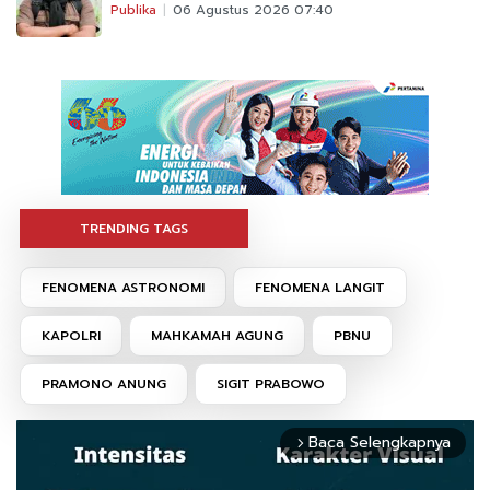
Publika
06 Agustus 2026 07:40
TRENDING TAGS
FENOMENA ASTRONOMI
FENOMENA LANGIT
KAPOLRI
MAHKAMAH AGUNG
PBNU
PRAMONO ANUNG
SIGIT PRABOWO
Baca Selengkapnya
arrow_forward_ios