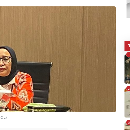
1
2
MOL)
3