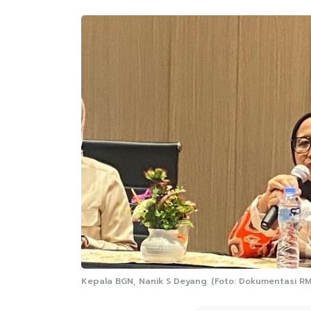
Kepala BGN, Nanik S Deyang. (Foto: Dokumentasi R