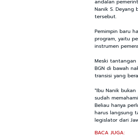
andalan pemerin
Nanik S. Deyang 
tersebut.
Pemimpin baru ha
program, yaitu pe
instrumen pemera
Meski tantangan 
BGN di bawah na
transisi yang bera
"Ibu Nanik bukan 
sudah memahami b
Beliau hanya perlu
harus langsung t
legislator dari J
BACA JUGA: