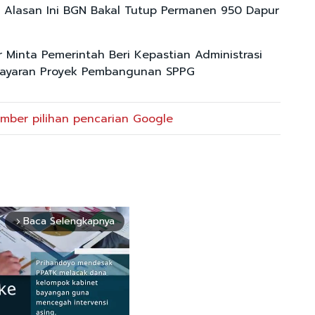
 Alasan Ini BGN Bakal Tutup Permanen 950 Dapur
r Minta Pemerintah Beri Kepastian Administrasi
ayaran Proyek Pembangunan SPPG
mber pilihan pencarian Google
Baca Selengkapnya
arrow_forward_ios