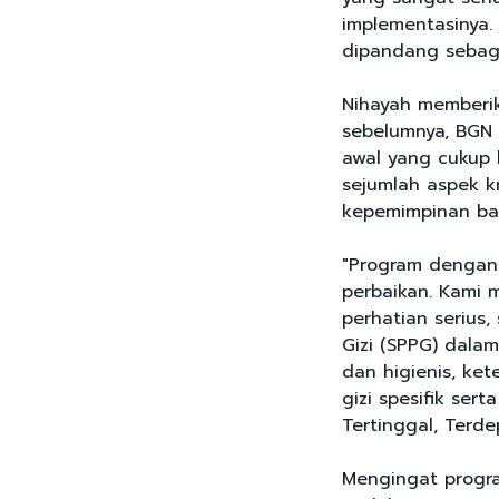
implementasinya.
dipandang sebaga
Nihayah memberi
sebelumnya, BGN 
awal yang cukup 
sejumlah aspek k
kepemimpinan ba
"Program dengan 
perbaikan. Kami 
perhatian serius,
Gizi (SPPG) dala
dan higienis, ke
gizi spesifik sert
Tertinggal, Terde
Mengingat progr