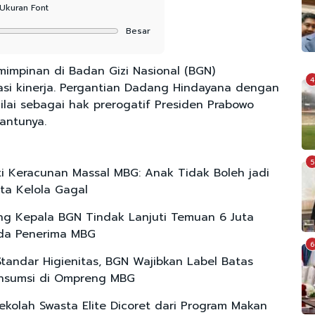
Ukuran Font
Besar
impinan di Badan Gizi Nasional (BGN)
4
asi kinerja. Pergantian Dadang Hindayana dengan
ilai sebagai hak prerogatif Presiden Prabowo
antunya.
5
ti Keracunan Massal MBG: Anak Tidak Boleh jadi
ta Kelola Gagal
g Kepala BGN Tindak Lanjuti Temuan 6 Juta
da Penerima MBG
6
Standar Higienitas, BGN Wajibkan Label Batas
nsumsi di Ompreng MBG
ekolah Swasta Elite Dicoret dari Program Makan