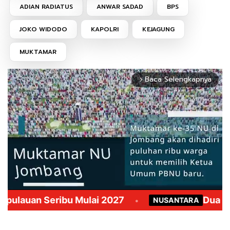
ADIAN RADIATUS
ANWAR SADAD
BPS
JOKO WIDODO
KAPOLRI
KEJAGUNG
MUKTAMAR
Baca Selengkapnya
arrow_forward_ios
Mute