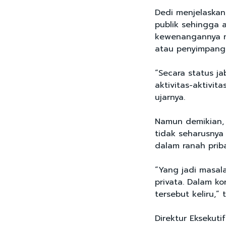
Dedi menjelaskan
publik sehingga 
kewenangannya me
atau penyimpang
“Secara status ja
aktivitas-aktivit
ujarnya.
Namun demikian, i
tidak seharusnya 
dalam ranah priba
“Yang jadi masala
privata. Dalam ko
tersebut keliru,” 
Direktur Eksekuti