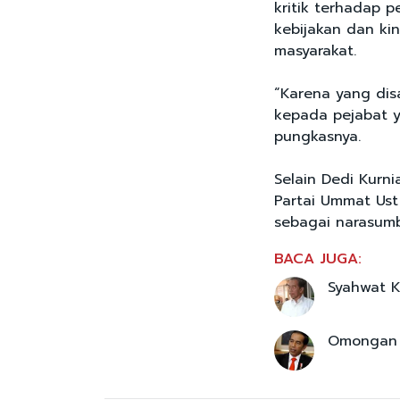
kritik terhadap p
kebijakan dan ki
masyarakat.
“Karena yang dis
kepada pejabat y
pungkasnya.
Selain Dedi Kurni
Partai Ummat Ust
sebagai narasum
BACA JUGA:
Syahwat K
Omongan J