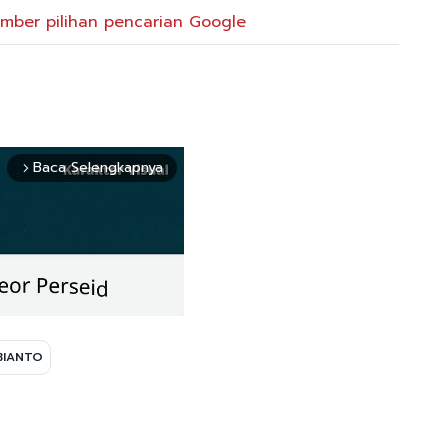
mber pilihan pencarian Google
Baca Selengkapnya
arrow_forward_ios
BIANTO
Mute