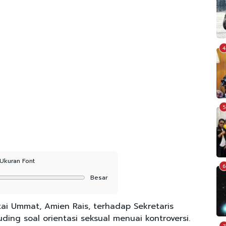
4
5
Ukuran Font
6
Besar
rtai Ummat, Amien Rais, terhadap Sekretaris
ing soal orientasi seksual menuai kontroversi.