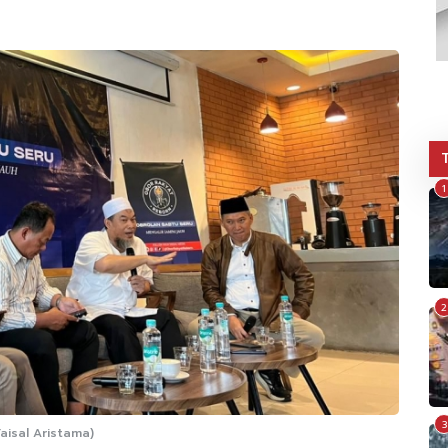
1
2
3
aisal Aristama)