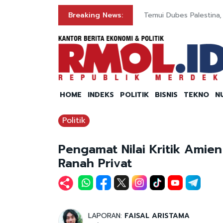
di
Breaking News:
Temui Dubes Palestina
HOME
INDEKS
POLITIK
BISNIS
TEKNO
N
Politik
Pengamat Nilai Kritik Amie
Ranah Privat
LAPORAN:
FAISAL ARISTAMA