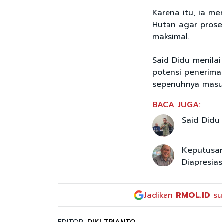
Karena itu, ia m
Hutan agar prose
maksimal.
Said Didu menila
potensi penerima
sepenuhnya masu
BACA JUGA:
Said Didu
Keputusa
Diapresias
Jadikan
RMOL.ID
su
EDITOR:
DIKI TRIANTO