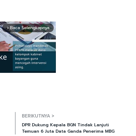
Baca Selengkapnya
arrow_forward_ios
Mute
BERIKUTNYA >
DPR Dukung Kepala BGN Tindak Lanjuti
Temuan 6 Juta Data Ganda Penerima MBG