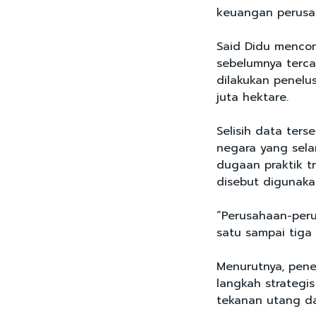
keuangan perusa
Said Didu menco
sebelumnya tercat
dilakukan penelu
juta hektare.
Selisih data ter
negara yang selam
dugaan praktik tr
disebut digunaka
“Perusahaan-peru
satu sampai tiga 
Menurutnya, pene
langkah strategi
tekanan utang d