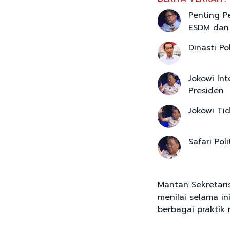
Penting P
ESDM dan 
Dinasti Po
Jokowi In
Presiden
Jokowi Ti
Safari Pol
Mantan Sekretar
menilai selama in
berbagai praktik 