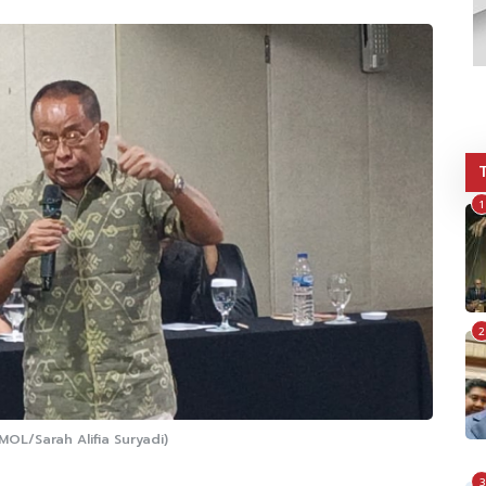
1
2
OL/Sarah Alifia Suryadi)
3