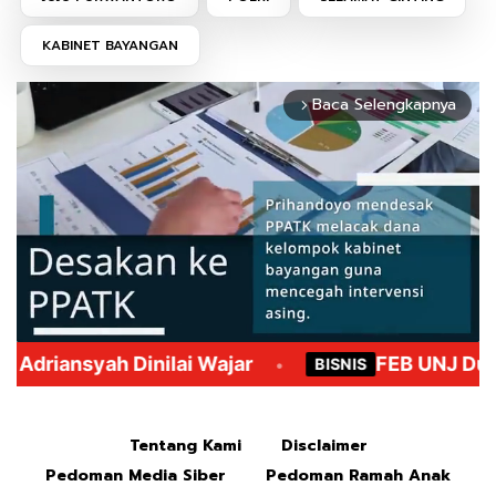
KABINET BAYANGAN
Baca Selengkapnya
arrow_forward_ios
Mute
Tentang Kami
Disclaimer
Pedoman Media Siber
Pedoman Ramah Anak