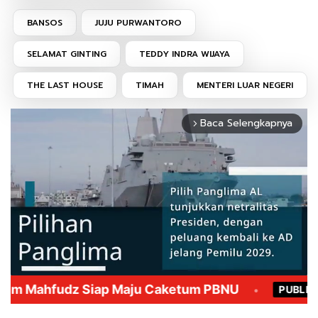
BANSOS
JUJU PURWANTORO
SELAMAT GINTING
TEDDY INDRA WIJAYA
THE LAST HOUSE
TIMAH
MENTERI LUAR NEGERI
Baca Selengkapnya
arrow_forward_ios
Mute