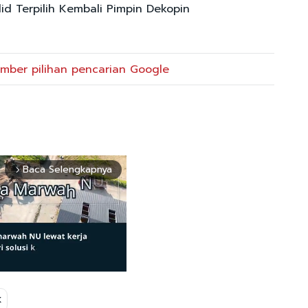
lid Terpilih Kembali Pimpin Dekopin
mber pilihan pencarian Google
Baca Selengkapnya
arrow_forward_ios
K