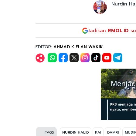
Nurdin Ha
Jadikan
RMOL.ID
su
EDITOR:
AHMAD KIFLAN WAKIK
TAGS
NURDIN HALID
KAI
DAMRI
MUDI