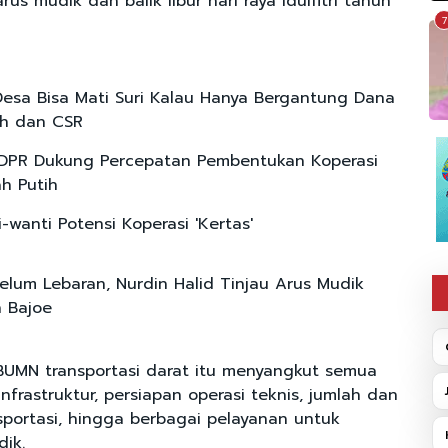
s mudik dan balik libur hari raya Idulfitri tahun
7
Desa Bisa Mati Suri Kalau Hanya Bergantung Dana
ah dan CSR
 DPR Dukung Percepatan Pembentukan Koperasi
h Putih
-wanti Potensi Koperasi 'Kertas'
elum Lebaran, Nurdin Halid Tinjau Arus Mudik
 Bajoe
UMN transportasi darat itu menyangkut semua
infrastruktur, persiapan operasi teknis, jumlah dan
nsportasi, hingga berbagai pelayanan untuk
ik.