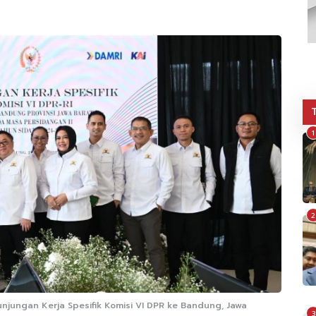
1
2
njungan Kerja Spesifik Komisi VI DPR ke Bandung, Jawa
3