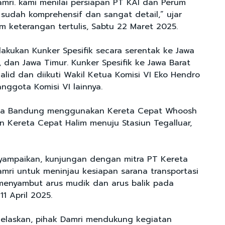
mri. kami menilai persiapan PT KAI dan Perum
 sudah komprehensif dan sangat detail,” ujar
m keterangan tertulis, Sabtu 22 Maret 2025.
lakukan Kunker Spesifik secara serentak ke Jawa
, dan Jawa Timur. Kunker Spesifik ke Jawa Barat
alid dan diikuti Wakil Ketua Komisi VI Eko Hendro
nggota Komisi VI lainnya.
ota Bandung menggunakan Kereta Cepat Whoosh
un Kereta Cepat Halim menuju Stasiun Tegalluar,
yampaikan, kunjungan dengan mitra PT Kereta
mri untuk meninjau kesiapan sarana transportasi
menyambut arus mudik dan arus balik pada
11 April 2025.
jelaskan, pihak Damri mendukung kegiatan