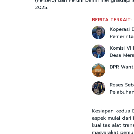
(Persero) dan Perum Damri menghadapi aru
2025.
BERITA TERKAIT:
Koperasi 
Pemerint
Komisi VI
Desa Mera
DPR Wanti
Reses Seb
Pelabuhan
Kesiapan kedua B
aspek mulai dari 
kualitas alat tra
masyarakat pemud