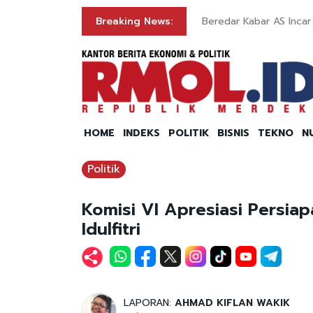
egara Serius
Breaking News:
Beredar Kabar AS Incar
HOME
INDEKS
POLITIK
BISNIS
TEKNO
N
Politik
Komisi VI Apresiasi Persia
Idulfitri
LAPORAN:
AHMAD KIFLAN WAKIK