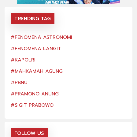
TRENDING TAG
#FENOMENA ASTRONOMI
#FE
#FENOMENA LANGIT
#FE
#KAPOLRI
#KA
#MAHKAMAH AGUNG
#MA
#PBNU
#PB
#PRAMONO ANUNG
#PR
#SIGIT PRABOWO
#SI
FOLLOW US