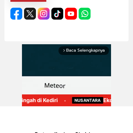
Baca Selengkapnya
arrow_forward_ios
Mute