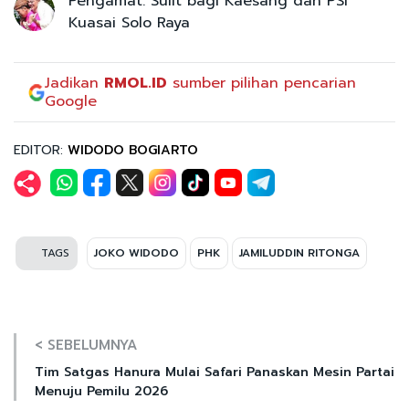
Pengamat: Sulit bagi Kaesang dan PSI
Kuasai Solo Raya
Jadikan
RMOL.ID
sumber pilihan pencarian
Google
EDITOR:
WIDODO BOGIARTO
TAGS
JOKO WIDODO
PHK
JAMILUDDIN RITONGA
< SEBELUMNYA
Tim Satgas Hanura Mulai Safari Panaskan Mesin Partai
Menuju Pemilu 2026