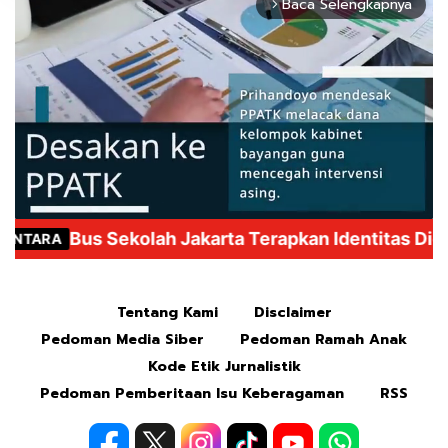
Baca Selengkapnya
arrow_forward_ios
Mute
Tentang Kami
Disclaimer
Pedoman Media Siber
Pedoman Ramah Anak
Kode Etik Jurnalistik
Pedoman Pemberitaan Isu Keberagaman
RSS