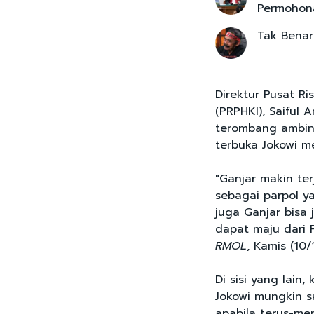
Permohona
Tak Benar
Direktur Pusat Ri
(PRPHKI), Saiful 
terombang ambin
terbuka Jokowi 
"Ganjar makin ter
sebagai parpol y
juga Ganjar bisa 
dapat maju dari P
RMOL
, Kamis (10/1
Di sisi yang lain,
Jokowi mungkin sa
apabila terus-m