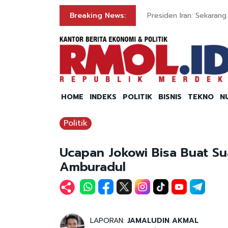
oal Kerugian Negara
Breaking News:
Presiden Iran: Sekara
HOME
INDEKS
POLITIK
BISNIS
TEKNO
N
Politik
Ucapan Jokowi Bisa Buat S
Amburadul
LAPORAN:
JAMALUDIN AKMAL