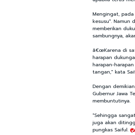
Mengingat, pada 
kesusu". Namun di
memberikan duku
sambungnya, aka
â€œKarena di sat
harapan dukungan
harapan-harapan 
tangan," kata Saif
Dengan demikian, 
Gubernur Jawa Te
membuntutinya.
"Sehingga sangat
juga akan ditingg
pungkas Saiful.