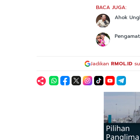
BACA JUGA:
Ahok Ungk
Pengamat:
Jadikan
RMOL.ID
su