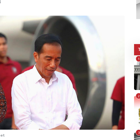
B
1
2
3
Net