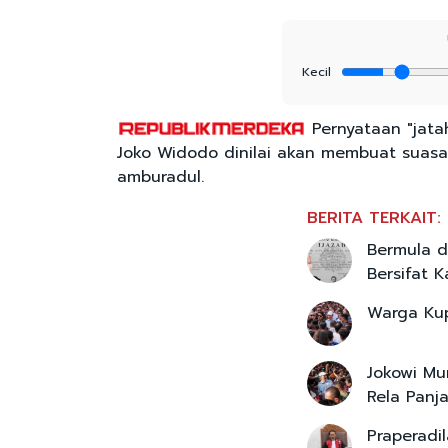
Kecil
Pernyataan "jata
Joko Widodo dinilai akan membuat suas
amburadul.
BERITA TERKAIT:
Bermula d
Bersifat K
Warga Kup
Jokowi Mu
Rela Panj
Praperadil