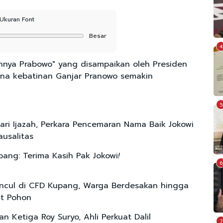
Ukuran Font
Besar
4
hnya Prabowo" yang disampaikan oleh Presiden
ana kebatinan Ganjar Pranowo semakin
5
ari Ijazah, Perkara Pencemaran Nama Baik Jokowi
ausalitas
ang: Terima Kasih Pak Jokowi
!
6
ncul di CFD Kupang, Warga Berdesakan hingga
at Pohon
an Ketiga Roy Suryo, Ahli Perkuat Dalil
7