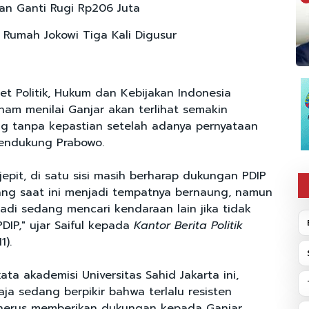
n Ganti Rugi Rp206 Juta
 Rumah Jokowi Tiga Kali Digusur
set Politik, Hukum dan Kebijakan Indonesia
Anam menilai Ganjar akan terlihat semakin
g tanpa kepastian setelah adanya pernyataan
mendukung Prabowo.
jepit, di satu sisi masih berharap dukungan PDIP
ang saat ini menjadi tempatnya bernaung, namun
jadi sedang mencari kendaraan lain jika tidak
DIP," ujar Saiful kepada
Kantor Berita Politik
1).
 kata akademisi Universitas Sahid Jakarta ini,
ja sedang berpikir bahwa terlalu resisten
enerus memberikan dukungan kepada Ganjar.