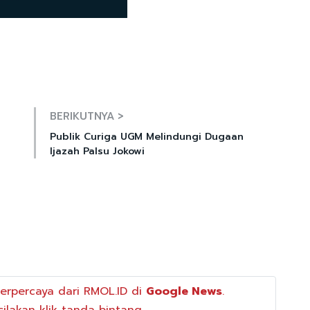
Mute
BERIKUTNYA >
Publik Curiga UGM Melindungi Dugaan
Ijazah Palsu Jokowi
erpercaya dari RMOL.ID di
Google News
.
ilakan klik tanda bintang.