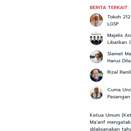
BERITA TERKAIT:
Tokoh 212
LGSP
Majelis A
Libatkan 
Slamet M
Harus Dil
Rizal Ram
Cuma Unda
Pasangan 
Ketua Umum (Ketu
Ma'arif mengatak
dilaksanakan tah