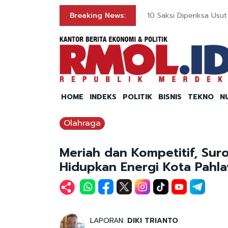
ng
Breaking News:
10 Saksi Diperiksa Us
HOME
INDEKS
POLITIK
BISNIS
TEKNO
N
Olahraga
Meriah dan Kompetitif, Su
Hidupkan Energi Kota Pahl
LAPORAN:
DIKI TRIANTO