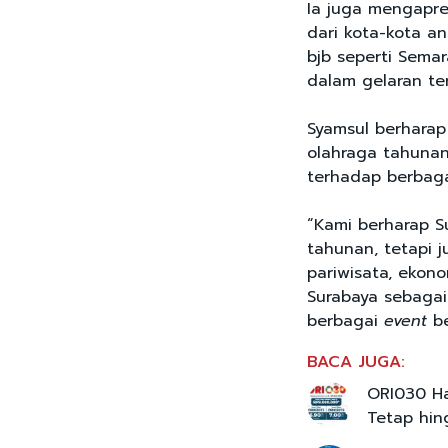
Ia juga mengapres
dari kota-kota a
bjb seperti Sema
dalam gelaran te
Syamsul berharap
olahraga tahunan
terhadap berbagai
“Kami berharap S
tahunan, tetapi 
pariwisata, ekon
Surabaya sebagai
berbagai
event
be
BACA JUGA:
ORI030 Ha
Tetap hin