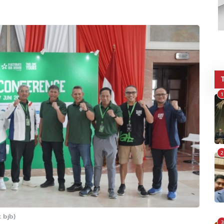
1
2
 bjb)
3