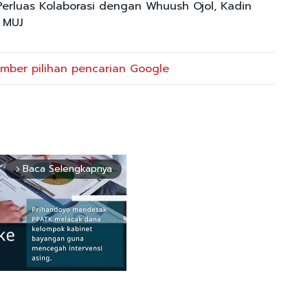
Perluas Kolaborasi dengan Whuush Ojol, Kadin
 MUJ
mber pilihan pencarian Google
Baca Selengkapnya
arrow_forward_ios