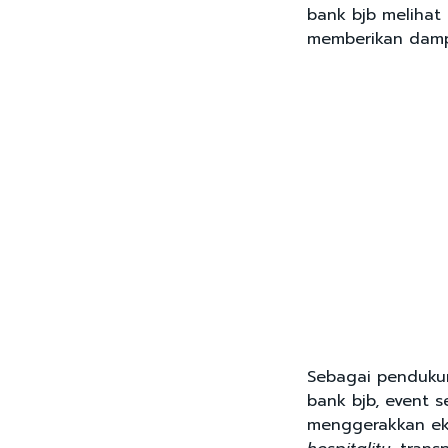
bank bjb melihat
memberikan dampa
Sebagai penduku
bank bjb, event s
menggerakkan eko