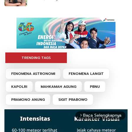
TRENDING TAGS
FENOMENA ASTRONOMI
FENOMENA LANGIT
KAPOLRI
MAHKAMAH AGUNG
PBNU
PRAMONO ANUNG
SIGIT PRABOWO
Baca Selengkapnya
arrow_forward_ios