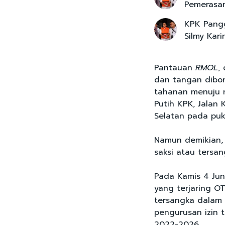
Pemerasan
KPK Pangg
Silmy Kari
Pantauan
RMOL
,
dan tangan diborg
tahanan menuju 
Putih KPK, Jalan 
Selatan pada puku
Namun demikian, 
saksi atau tersa
Pada Kamis 4 Jun
yang terjaring O
tersangka dalam 
pengurusan izin t
2022-2026.