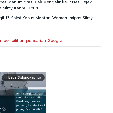
ti dari Imigrasi Bali Mengalir ke Pusat, Jejak
e Silmy Karim Diburu
il 13 Saksi Kasus Mantan Wamen Imipas Silmy
mber pilihan pencarian Google
Baca Selengkapnya
arrow_forward_ios