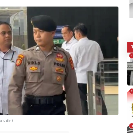
1
2
aludin)
3