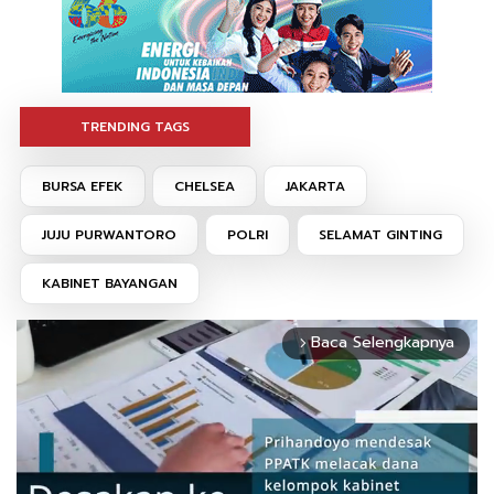
TRENDING TAGS
BURSA EFEK
CHELSEA
JAKARTA
JUJU PURWANTORO
POLRI
SELAMAT GINTING
KABINET BAYANGAN
Baca Selengkapnya
arrow_forward_ios