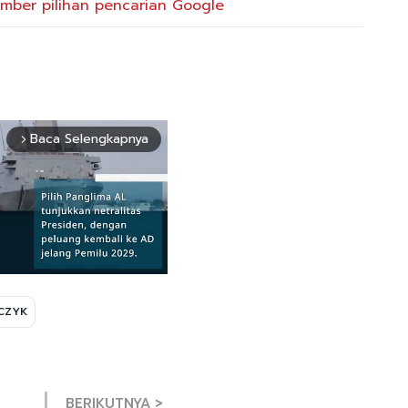
mber pilihan pencarian Google
Baca Selengkapnya
arrow_forward_ios
CZYK
Mute
BERIKUTNYA >