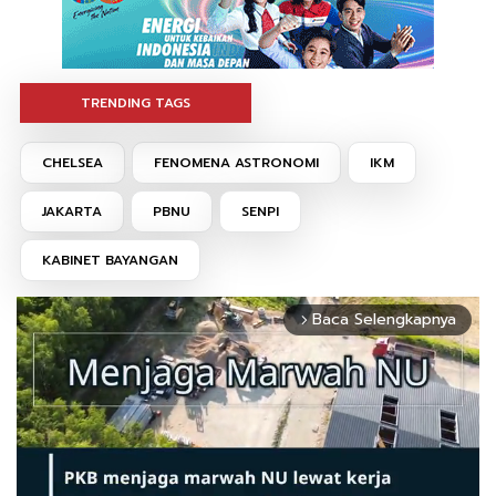
TRENDING TAGS
CHELSEA
FENOMENA ASTRONOMI
IKM
JAKARTA
PBNU
SENPI
KABINET BAYANGAN
Baca Selengkapnya
arrow_forward_ios