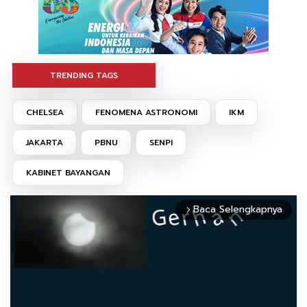
TRENDING TAGS
CHELSEA
FENOMENA ASTRONOMI
IKM
JAKARTA
PBNU
SENPI
KABINET BAYANGAN
Baca Selengkapnya
arrow_forward_ios