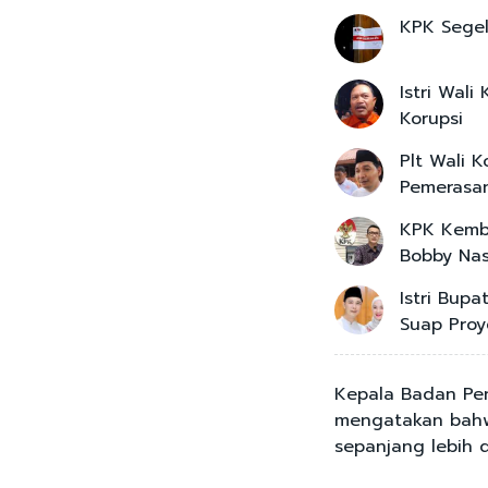
KPK Segel
Istri Wal
Korupsi
Plt Wali 
Pemerasan
KPK Kemb
Bobby Nas
Istri Bup
Suap Pro
Kepala Badan Peng
mengatakan bahwa
sepanjang lebih d