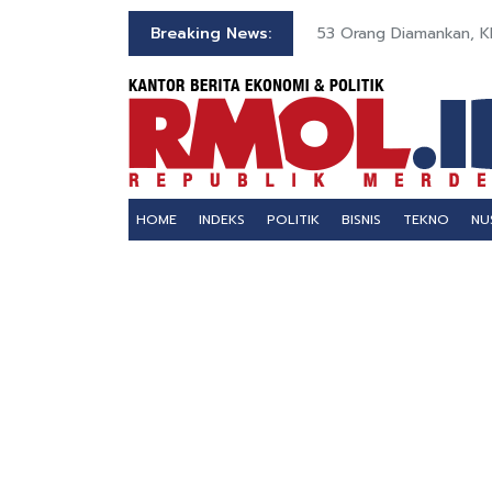
a Polisi di Medan
Breaking News:
53 Orang Diamankan, Kl
HOME
INDEKS
POLITIK
BISNIS
TEKNO
NU