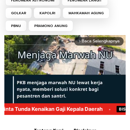
FENOMENA ASTRONOMI
FENOMENA LANGIT
GOLKAR
KAPOLRI
MAHKAMAH AGUNG
PBNU
PRAMONO ANUNG
Baca Selengkapnya
arrow_forward_ios
Mute