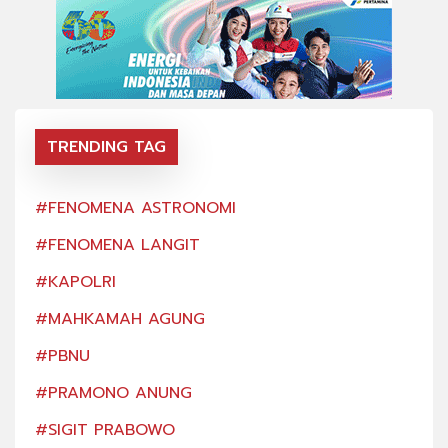
TRENDING TAG
#FENOMENA ASTRONOMI
#FE
#FENOMENA LANGIT
#FE
#KAPOLRI
#KA
#MAHKAMAH AGUNG
#MA
#PBNU
#PB
#PRAMONO ANUNG
#PR
#SIGIT PRABOWO
#SI