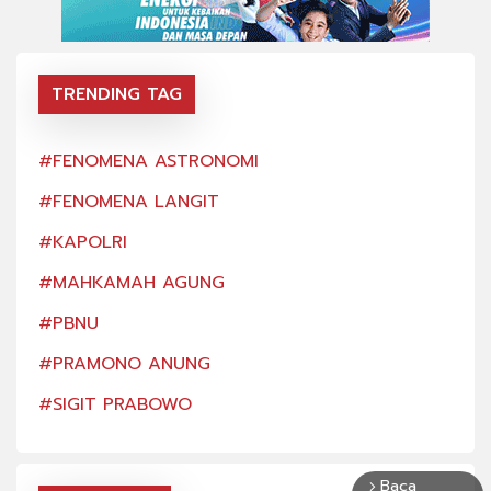
TRENDING TAG
#FENOMENA ASTRONOMI
#FE
#FENOMENA LANGIT
#FE
#KAPOLRI
#KA
#MAHKAMAH AGUNG
#MA
#PBNU
#PB
#PRAMONO ANUNG
#PR
#SIGIT PRABOWO
#SI
Baca
arrow_forward_ios