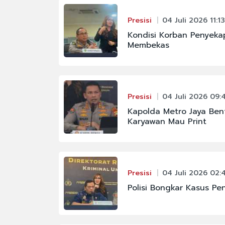
#FENOMENA LANGIT
Presisi
04 Juli 2026 11:13
#KAPOLRI
Kondisi Korban Penyek
Membekas
#MAHKAMAH AGUNG
#PBNU
#PRAMONO ANUNG
Presisi
04 Juli 2026 09:
#SIGIT PRABOWO
Kapolda Metro Jaya Ben
Karyawan Mau Print
Presisi
04 Juli 2026 02:
Polisi Bongkar Kasus P