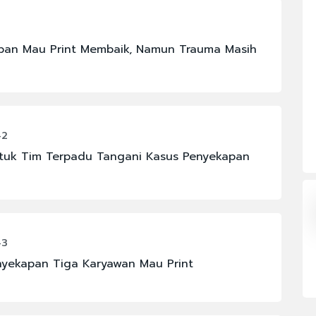
#FENOMENA LANGIT
#KAPOLRI
apan Mau Print Membaik, Namun Trauma Masih
#MAHKAMAH AGUNG
#PBNU
#PRAMONO ANUNG
42
#SIGIT PRABOWO
tuk Tim Terpadu Tangani Kasus Penyekapan
43
enyekapan Tiga Karyawan Mau Print