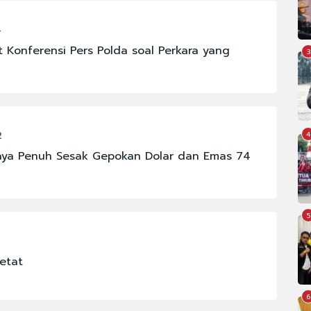
4
t Konferensi Pers Polda soal Perkara yang
3
2
4
 Jaya Penuh Sesak Gepokan Dolar dan Emas 74
5
etat
6