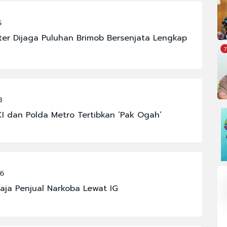
5
r Dijaga Puluhan Brimob Bersenjata Lengkap
7
3
 dan Polda Metro Tertibkan ‘Pak Ogah’
56
aja Penjual Narkoba Lewat IG
OMI
#FENOMENA ASTRONOMI