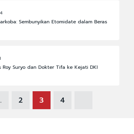
54
arkoba: Sembunyikan Etomidate dalam Beras
1
s Roy Suryo dan Dokter Tifa ke Kejati DKI
..
2
3
4