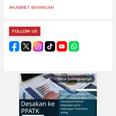
#KABINET BAYANGAN
#KA
FOLLOW US
Baca Selengkapnya
arrow_forward_ios