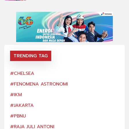
TRENDING TAG
#CHELSEA
#CH
#FENOMENA ASTRONOMI
#FE
#IKM
#IK
#JAKARTA
#JA
#PBNU
#PB
#RAJA JULI ANTONI
#RA