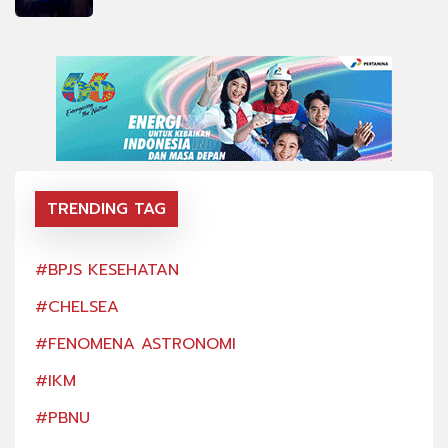
TRENDING TAG
#BPJS KESEHATAN
#BP
#CHELSEA
#CH
#FENOMENA ASTRONOMI
#FE
#IKM
#IK
#PBNU
#PB