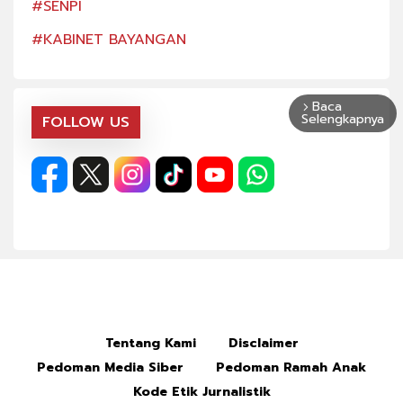
#SENPI
#SE
#KABINET BAYANGAN
#KA
Baca
arrow_forward_ios
Selengkapnya
FOLLOW US
Tentang Kami
Disclaimer
Pedoman Media Siber
Pedoman Ramah Anak
Kode Etik Jurnalistik