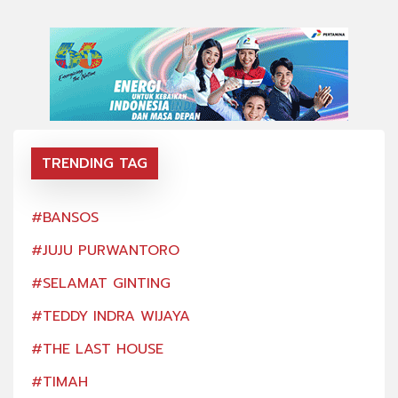
TRENDING TAG
#BANSOS
#BA
#JUJU PURWANTORO
#JU
#SELAMAT GINTING
#SE
#TEDDY INDRA WIJAYA
#TE
#THE LAST HOUSE
#TH
#TIMAH
#TI