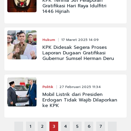
KPK Terima 561 Pelaporan
Gratifikasi Hari Raya Idulfitri
1446 Hijriah
Hukum
17 Maret 2025 14:09
KPK Didesak Segera Proses
Laporan Dugaan Gratifikasi
Gubernur Sumsel Herman Deru
Politik
27 Februari 2025 11:34
Mobil Listrik dari Presiden
Erdogan Tidak Wajib Dilaporkan
ke KPK
1
2
3
4
5
6
7