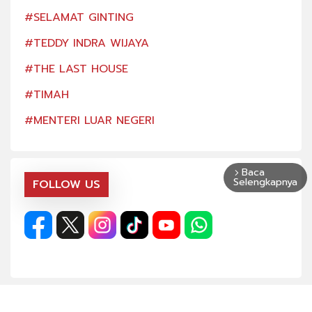
#SELAMAT GINTING
#SE
#TEDDY INDRA WIJAYA
#TE
#THE LAST HOUSE
#TH
#TIMAH
#TI
#MENTERI LUAR NEGERI
#ME
Baca
arrow_forward_ios
Selengkapnya
FOLLOW US