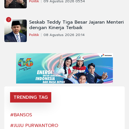
Politik
09 Agustus 2026 05:54
7
Seskab Teddy Tiga Besar Jajaran Menteri
dengan Kinerja Terbaik
Politik
08 Agustus 2026 20:14
TRENDING TAG
#BANSOS
#BA
#JUJU PURWANTORO
#JU