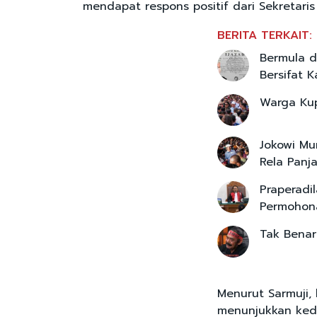
mendapat respons positif dari Sekretaris 
BERITA TERKAIT:
Bermula d
Bersifat K
Warga Kup
Jokowi Mu
Rela Panj
Praperadil
Permohona
Tak Benar
Menurut Sarmuji, 
menunjukkan ked