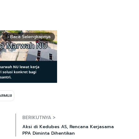
Baca Selengkapnya
arrow_forward_ios
ARMUJI
Mute
BERIKUTNYA >
Aksi di Kedubes AS, Rencana Kerjasama
PPA Diminta Dihentikan