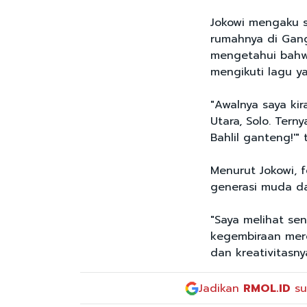
Jokowi mengaku 
rumahnya di Gang 
mengetahui bahw
mengikuti lagu ya
"Awalnya saya ki
Utara, Solo. Ter
Bahlil ganteng!'" t
Menurut Jokowi, 
generasi muda d
"Saya melihat se
kegembiraan mere
dan kreativitasnya
Jadikan
RMOL.ID
su