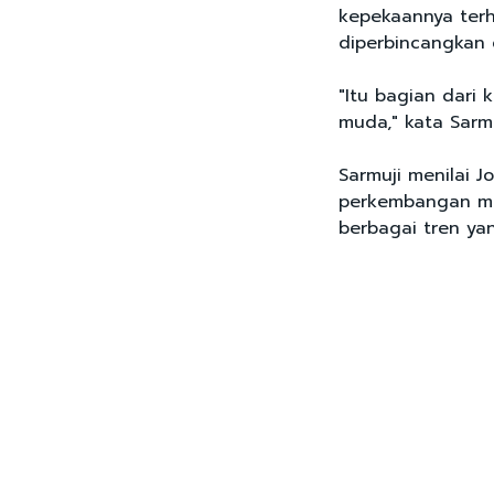
kepekaannya ter
diperbincangkan d
"Itu bagian dari
muda," kata Sarm
Sarmuji menilai J
perkembangan me
berbagai tren ya