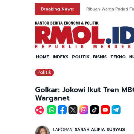
Breaking News:
Ribuan Warga Padati Fes
HOME
INDEKS
POLITIK
BISNIS
TEKNO
N
Politik
Golkar: Jokowi Ikut Tren M
Warganet
LAPORAN:
SARAH ALIFIA SURYADI