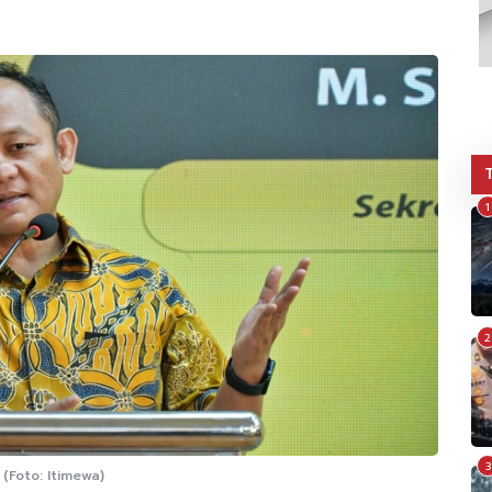
1
2
3
(Foto: Itimewa)