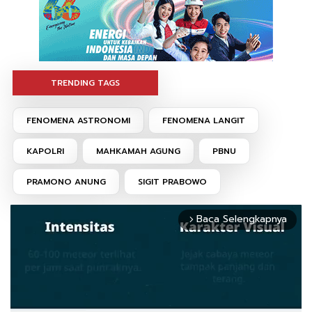
TRENDING TAGS
FENOMENA ASTRONOMI
FENOMENA LANGIT
KAPOLRI
MAHKAMAH AGUNG
PBNU
PRAMONO ANUNG
SIGIT PRABOWO
Baca Selengkapnya
arrow_forward_ios