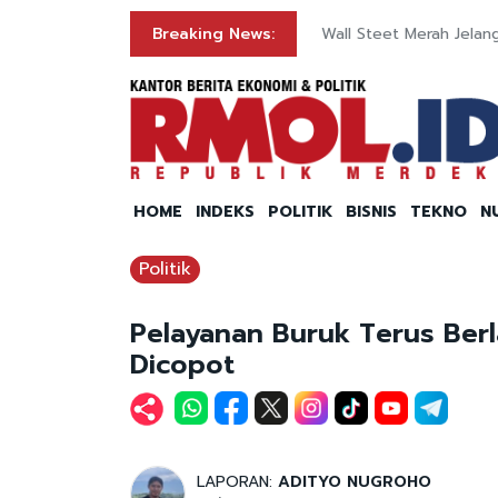
Breaking News:
Wall Steet Merah Jelan
HOME
INDEKS
POLITIK
BISNIS
TEKNO
N
Politik
Pelayanan Buruk Terus Berl
Dicopot
LAPORAN:
ADITYO NUGROHO