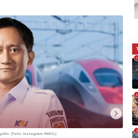
1
2
3
idin. (Foto: Instagram RMOL)