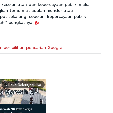
keselamatan dan kepercayaan publik, maka
gkah terhormat adalah mundur atau
opot sekarang, sebelum kepercayaan publik
uh,” pungkasnya.
mber pilihan pencarian Google
Baca Selengkapnya
arrow_forward_ios