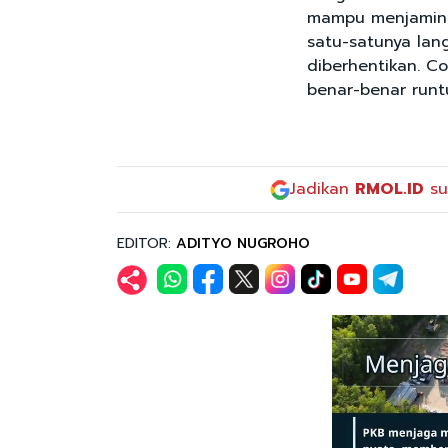
mampu menjamin 
satu-satunya lan
diberhentikan. C
benar-benar runt
Jadikan
RMOL.ID
su
EDITOR:
ADITYO NUGROHO