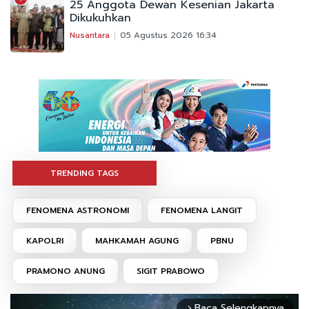
25 Anggota Dewan Kesenian Jakarta
Dikukuhkan
Nusantara
05 Agustus 2026 16:34
TRENDING TAGS
FENOMENA ASTRONOMI
FENOMENA LANGIT
KAPOLRI
MAHKAMAH AGUNG
PBNU
PRAMONO ANUNG
SIGIT PRABOWO
Baca Selengkapnya
arrow_forward_ios