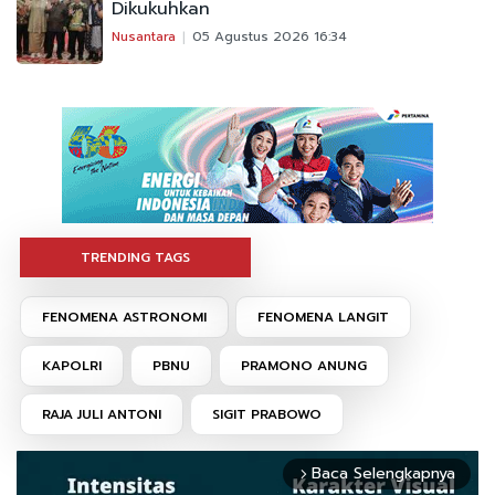
Dikukuhkan
Nusantara
05 Agustus 2026 16:34
TRENDING TAGS
FENOMENA ASTRONOMI
FENOMENA LANGIT
KAPOLRI
PBNU
PRAMONO ANUNG
RAJA JULI ANTONI
SIGIT PRABOWO
Baca Selengkapnya
arrow_forward_ios