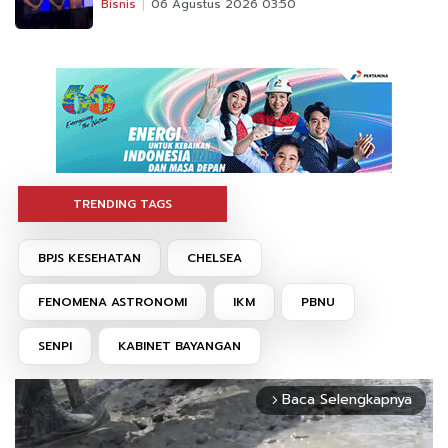
Bisnis
06 Agustus 2026 03:50
TRENDING TAGS
BPJS KESEHATAN
CHELSEA
FENOMENA ASTRONOMI
IKM
PBNU
SENPI
KABINET BAYANGAN
Baca Selengkapnya
arrow_forward_ios